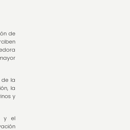
ión de
rciben
vedora
 mayor
 de la
ón, la
inos y
 y el
vación