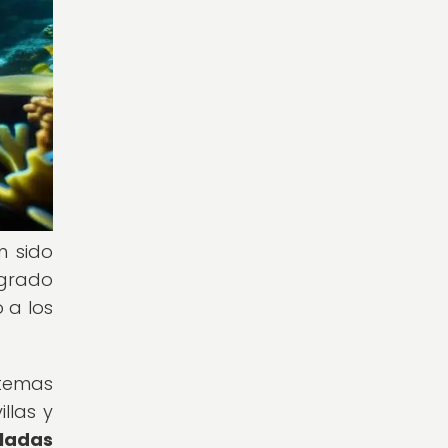
n sido
ogrado
 a los
stemas
llas y
lladas