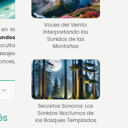
Voces del Viento:
 en la
Interpretando los
undos
Sonidos de las
oculta
Montañas
isajes
onces,
Secretos Sonoros: Los
Sonidos Nocturnos de
és
los Bosques Templados