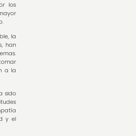
or los
 mayor
o.
le, la
s, han
temas.
 tomar
n a la
a sido
itudes
mpatía
d y el