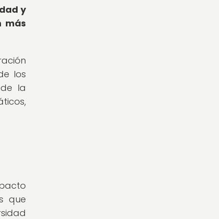
idad y
ón más
ración
de los
 de la
ticos,
pacto
as que
rsidad