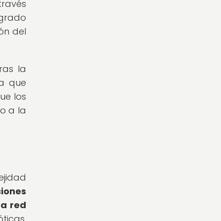
través
ogrado
ón del
ras la
sa que
ue los
o a la
ejidad
ciones
da red
ticas,