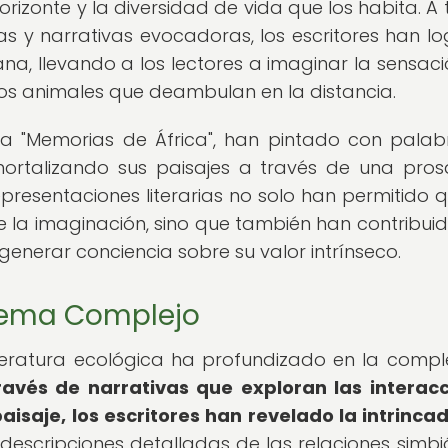
rizonte y la diversidad de vida que los habita. A 
s y narrativas evocadoras, los escritores han l
na, llevando a los lectores a imaginar la sensaci
e los animales que deambulan en la distancia.
ra "Memorias de África", han pintado con palab
mortalizando sus paisajes a través de una pro
representaciones literarias no solo han permitido q
e la imaginación, sino que también han contribuid
enerar conciencia sobre su valor intrínseco.
tema Complejo
literatura ecológica ha profundizado en la compl
ravés de narrativas que exploran las interac
paisaje, los escritores han revelado la intrinca
descripciones detalladas de las relaciones simbió