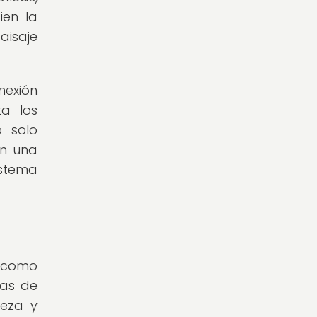
ien la
aisaje
nexión
a los
o solo
an una
istema
, como
cas de
leza y