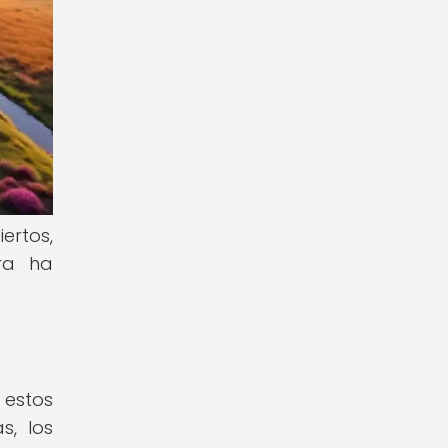
rtos,
ra ha
estos
s, los