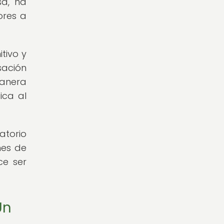
sa, ha
ores a
tivo y
sación
manera
ica al
atorio
nes de
ce ser
Un