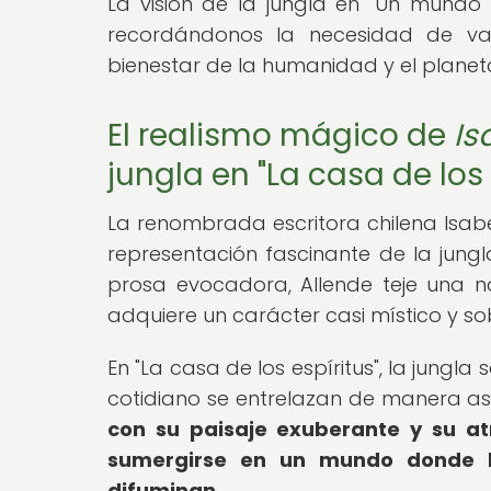
La visión de la jungla en "Un mundo f
recordándonos la necesidad de val
bienestar de la humanidad y el planeta
El realismo mágico de
Is
jungla en "La casa de los 
La renombrada escritora chilena Isabe
representación fascinante de la jungl
prosa evocadora, Allende teje una na
adquiere un carácter casi místico y so
En "La casa de los espíritus", la jungla
cotidiano se entrelazan de manera 
con su paisaje exuberante y su at
sumergirse en un mundo donde los
difuminan.