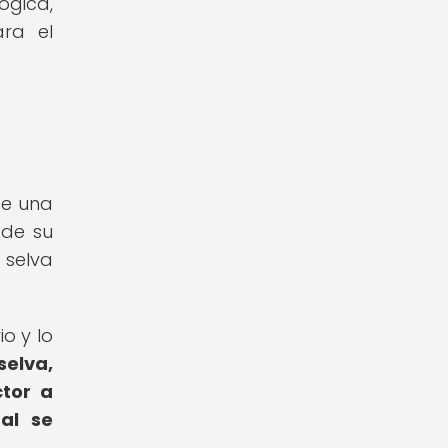
ógica,
ara el
ce una
 de su
 selva
io y lo
selva,
ctor a
al se