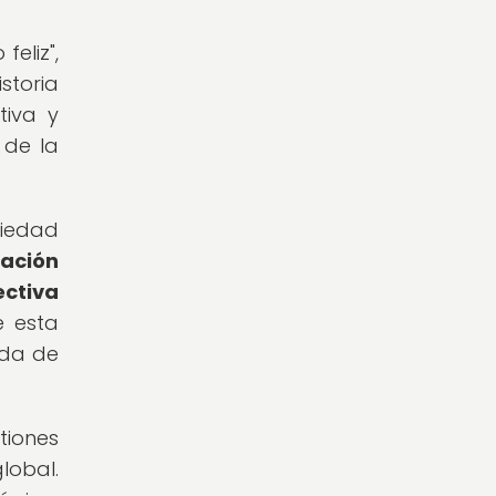
eliz",
storia
tiva y
 de la
iedad
tación
ectiva
e esta
ida de
tiones
lobal.