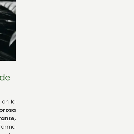
 de
 en la
 prosa
rante,
forma