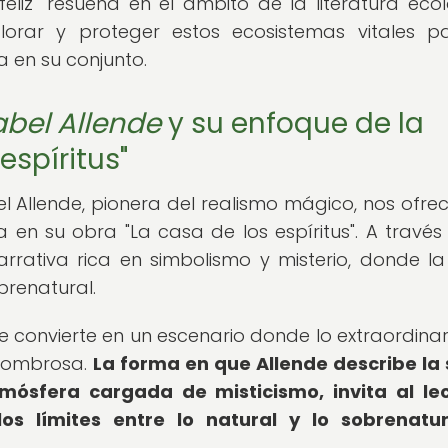
eliz" resuena en el ámbito de la literatura ecol
orar y proteger estos ecosistemas vitales p
 en su conjunto.
abel Allende
y su enfoque de la
espíritus"
l Allende, pionera del realismo mágico, nos ofre
a en su obra "La casa de los espíritus". A través
rrativa rica en simbolismo y misterio, donde la
brenatural.
 se convierte en un escenario donde lo extraordinar
asombrosa.
La forma en que Allende describe la 
mósfera cargada de misticismo, invita al le
 límites entre lo natural y lo sobrenatur