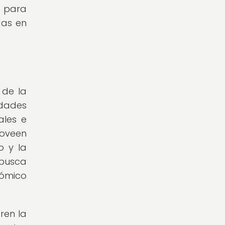
s para
das en
s
 de la
idades
ales e
roveen
o y la
 busca
nómico
ren la