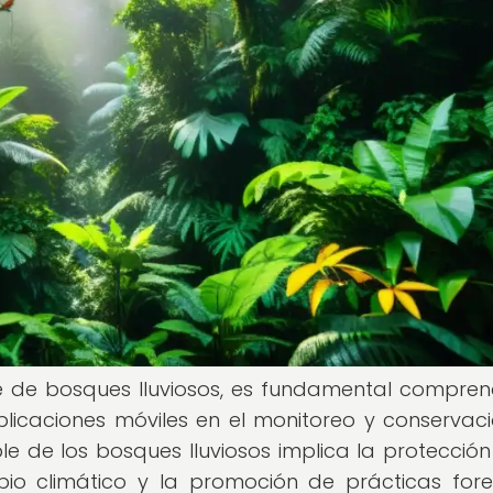
le de bosques lluviosos, es fundamental compren
plicaciones móviles en el monitoreo y conservac
le de los bosques lluviosos implica la protección
bio climático y la promoción de prácticas fore