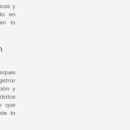
icas y
ido en
en la
n
osques
istrar
ción y
datos
eo que
 de la