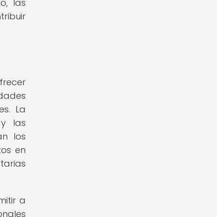
o, las
ribuir
frecer
idades
es. La
 y las
an los
tos en
tarias
itir a
onales