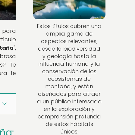
Estos títulos cubren una
n para
amplia gama de
tículo
aspectos relevantes,
ntaña
",
desde la biodiversidad
mbrosa
y geología hasta la
influencia humana y la
os? Te
conservación de los
ura te
ecosistemas de
montaña, y están
diseñados para atraer
a un público interesado
en la exploración y
comprensión profunda
de estos hábitats
ña:
únicos.