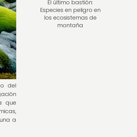
El último bastión:
Especies en peligro en
los ecosistemas de
montaña
co del
gación
ca que
micas,
auna a