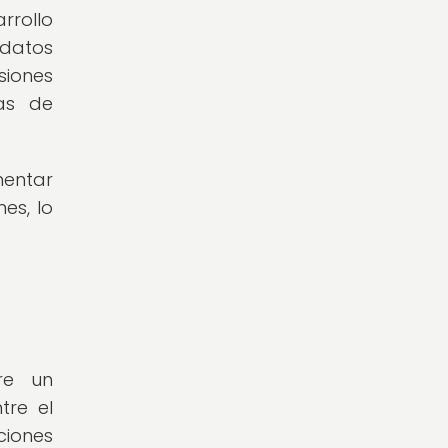
rrollo
 datos
siones
as de
mentar
es, lo
re un
tre el
ciones