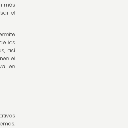
ón más
sar el
ermite
de los
s, así
nen el
iva en
ativas
temas.