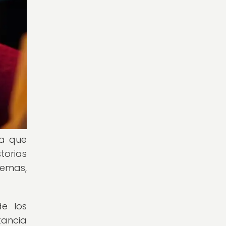
ya que
torias
temas,
de los
tancia