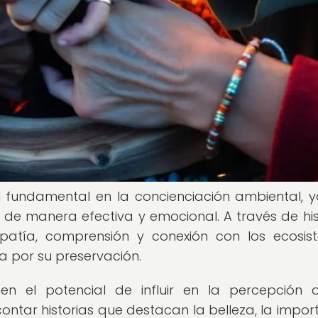
 fundamental en la concienciación ambiental, 
s de manera efectiva y emocional. A través de his
patía, comprensión y conexión con los ecosis
a por su preservación.
nen el potencial de influir en la percepción 
contar historias que destacan la belleza, la impor