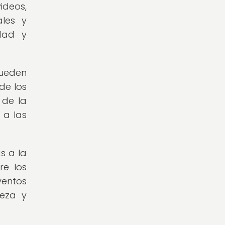
ideos,
les y
idad y
pueden
de los
 de la
 a las
s a la
re los
entos
leza y