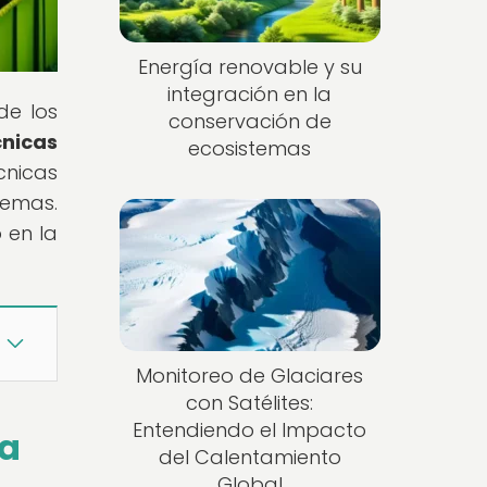
Energía renovable y su
integración en la
de los
conservación de
cnicas
ecosistemas
cnicas
temas.
 en la
Monitoreo de Glaciares
con Satélites:
Entendiendo el Impacto
ra
del Calentamiento
Global