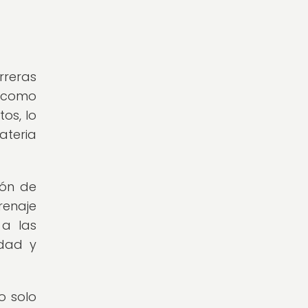
rreras
n como
os, lo
ateria
ión de
renaje
 a las
idad y
o solo