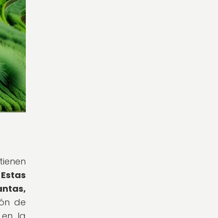
tienen
.
Estas
antas,
ión de
 en la