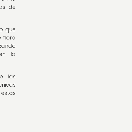
ras de
no que
 flora
izando
en la
e las
cnicas
 estas