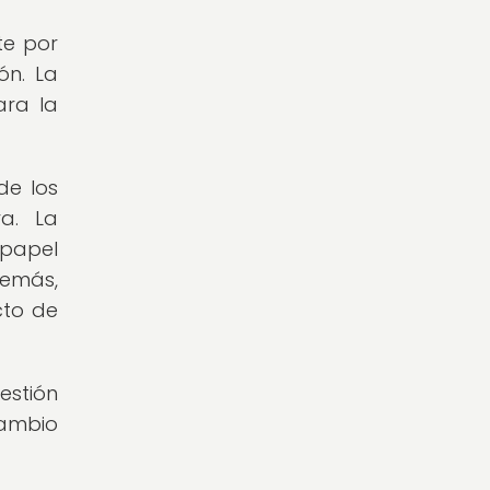
te por
ón. La
ara la
de los
ra. La
 papel
demás,
cto de
estión
cambio