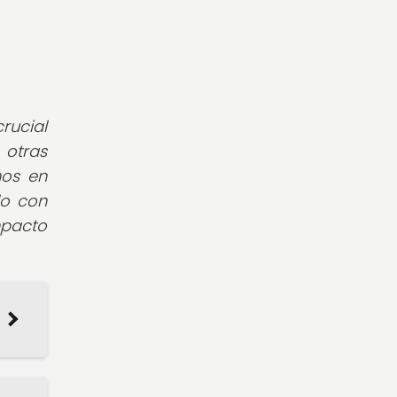
rucial
 otras
mos en
do con
mpacto