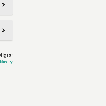
igro:
ión y