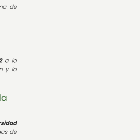
ema de
2
a la
n y la
la
rsidad
mas de