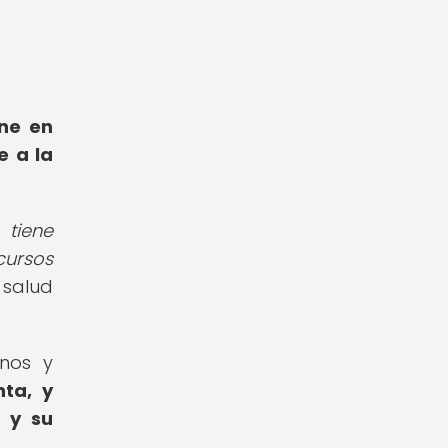
one en
e a la
 tiene
cursos
 salud
inos y
ta, y
 y su