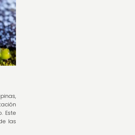
pinas,
tación
. Este
de las