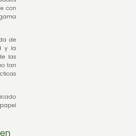
re con
a gama
ida de
d y la
de las
no tan
cticas
ficado
papel
 en