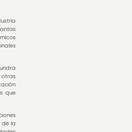
ustria
lantas
ímicos
nales
tundra
 otras
tación
os que
ciones
 de la
idades