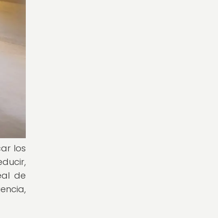
ar los
ducir,
eal de
encia,