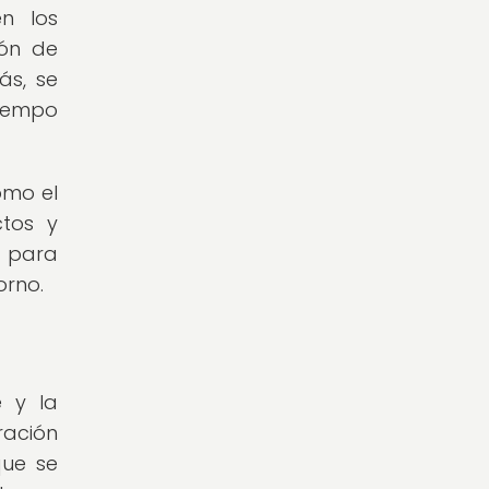
en los
ión de
ás, se
tiempo
omo el
ctos y
s para
orno.
e y la
ración
que se