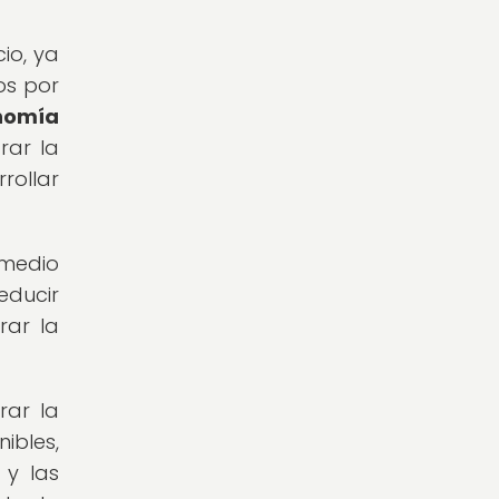
io, ya
os por
nomía
rar la
rollar
 medio
educir
rar la
rar la
ibles,
 y las