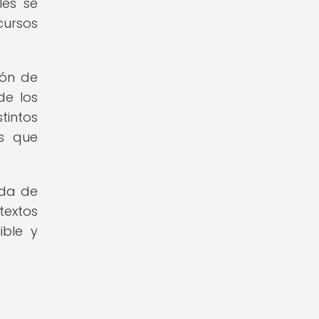
les se
cursos
ión de
de los
tintos
es que
nda de
textos
ible y