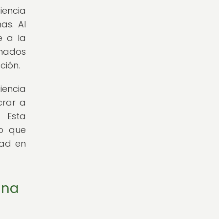
iencia
as. Al
e a la
onados
ción.
iencia
crar a
 Esta
no que
dad en
ana