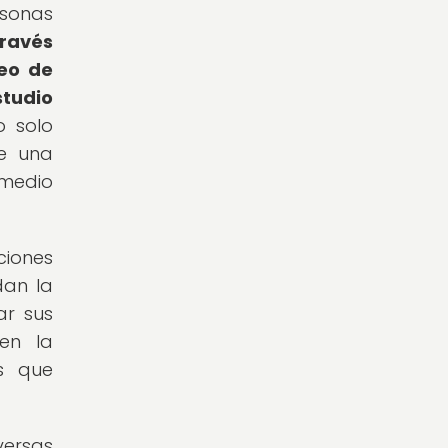
rsonas
través
reo de
studio
o solo
ce una
 medio
ciones
dan la
ar sus
nen la
os que
versas