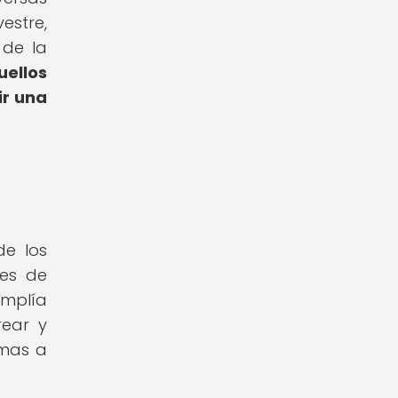
stre,
 de la
uellos
ir una
e los
les de
mplía
rear y
emas a