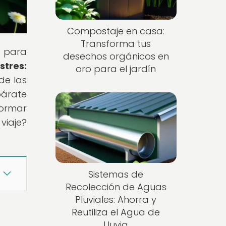
Compostaje en casa:
Transforma tus
n para
desechos orgánicos en
stres:
oro para el jardín
de las
párate
formar
viaje?
Sistemas de
Recolección de Aguas
Pluviales: Ahorra y
Reutiliza el Agua de
Lluvia