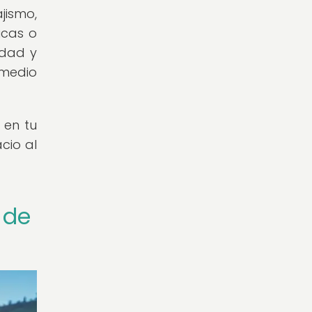
jismo,
icas o
idad y
 medio
 en tu
cio al
 de