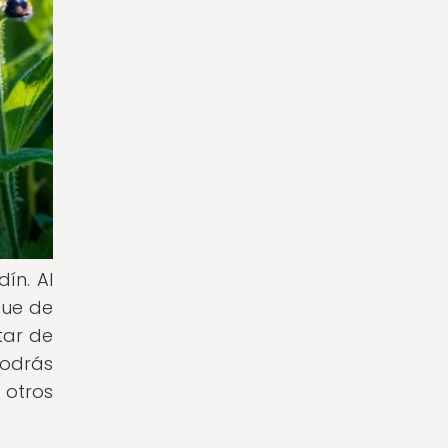
ín. Al
que de
tar de
podrás
 otros