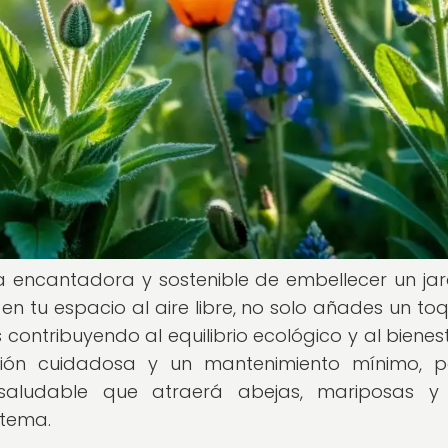
ma encantadora y sostenible de embellecer un jard
en tu espacio al aire libre, no solo añades un to
 contribuyendo al equilibrio ecológico y al bienes
cación cuidadosa y un mantenimiento mínimo, 
 saludable que atraerá abejas, mariposas y
stema.