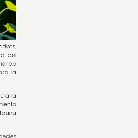
tivos,
ad del
diendo
ara la
e a la
miento
 fauna
pecies