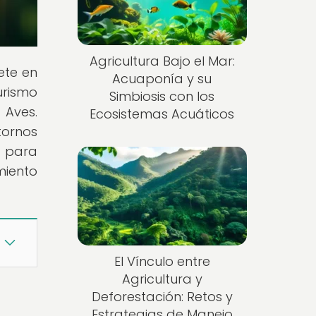
Agricultura Bajo el Mar:
ete en
Acuaponía y su
urismo
Simbiosis con los
 Aves.
Ecosistemas Acuáticos
tornos
a para
miento
El Vínculo entre
Agricultura y
Deforestación: Retos y
Estrategias de Manejo