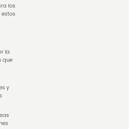
ra los
 estos
r la
s que
es y
s
reas
ones