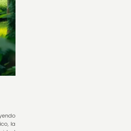
uyendo
co, la