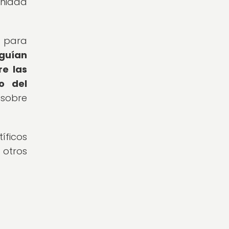
unidad
d para
 guían
re las
o del
 sobre
íficos
 otros