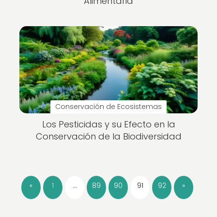
Alimentaria
Conservación de Ecosistemas
Los Pesticidas y su Efecto en la
Conservación de la Biodiversidad
«
1
…
89
90
91
92
»