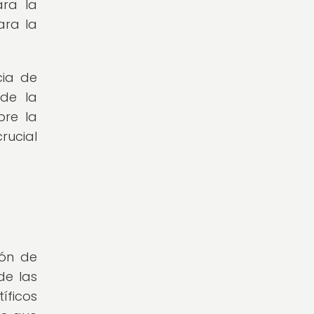
ara la
ara la
cia de
 de la
bre la
rucial
ión de
de las
íficos