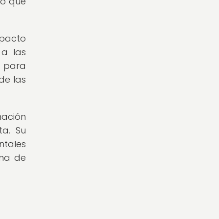
lo que
mpacto
 a las
l para
de las
mación
ta. Su
ntales
oma de