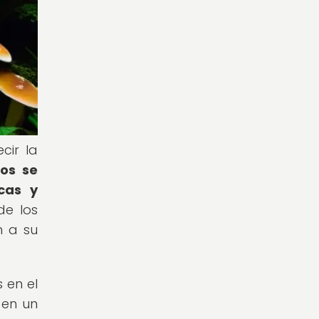
cir la
os se
cas y
de los
n a su
 en el
 en un