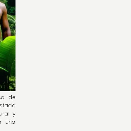
ica de
estado
ural y
n una