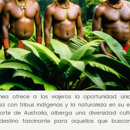
ea ofrece a los viajeros la oportunidad ún
sa con tribus indígenas y la naturaleza en su 
norte de Australia, alberga una diversidad cult
 destino fascinante para aquellos que busca
.