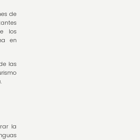
nes de
tantes
e los
ana en
de las
urismo
.
rar la
enguas