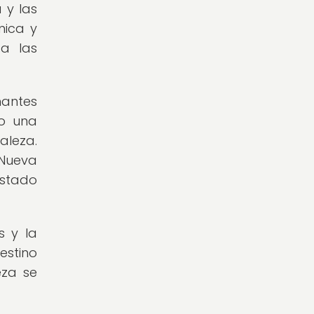
 y las
nica y
 a las
nantes
do una
aleza.
 Nueva
estado
s y la
estino
eza se