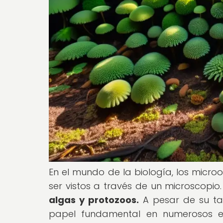
En el mundo de la biología, los micr
ser vistos a través de un microscopio
algas y protozoos.
A pesar de su ta
papel fundamental en numerosos ec