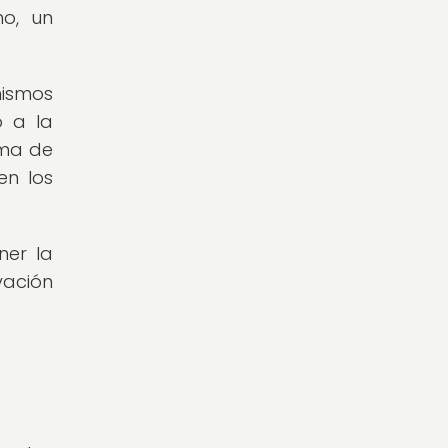
no, un
nismos
o a la
ama de
en los
ner la
vación