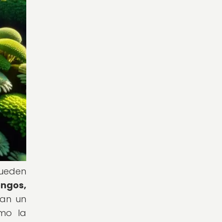
pueden
ongos,
ñan un
omo la