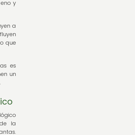
geno y
uyen a
fluyen
lo que
mas es
nen un
.
ico
lógico
 de la
antas.