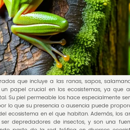
brados que incluye a las ranas, sapos, salaman
 un papel crucial en los ecosistemas, ya que 
l. Su piel permeable los hace especialmente sen
por lo que su presencia o ausencia puede propor
del ecosistema en el que habitan. Además, los an
l ser depredadores de insectos, y son una fue
ndo parte de la red trófica en diversos ecosi