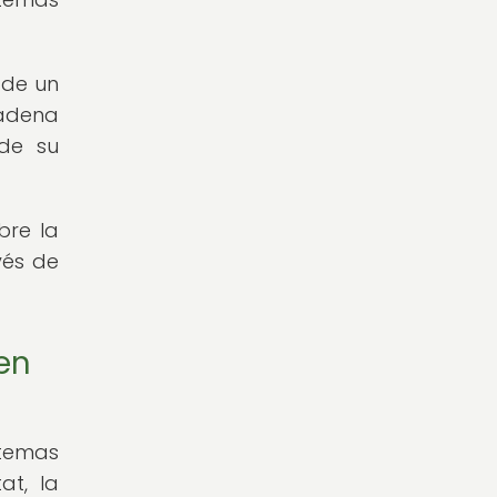
 de un
adena
 de su
bre la
vés de
en
temas
at, la