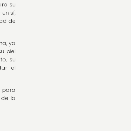
ara su
en sí,
dad de
na, ya
u piel
to, su
tar el
l para
 de la