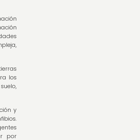
nación
nación
edades
leja,
ierras
ra los
suelo,
ción y
ibios.
gentes
ir por