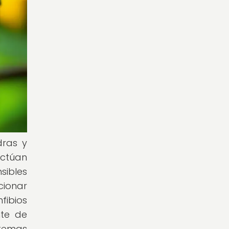
dras y
actúan
sibles
cionar
fibios
nte de
stemas