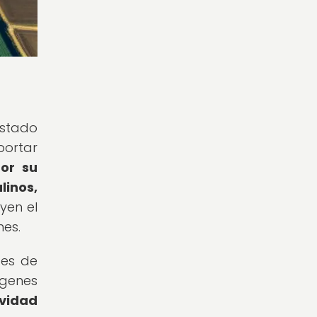
estado
portar
or su
linos,
yen el
nes.
des de
 genes
vidad