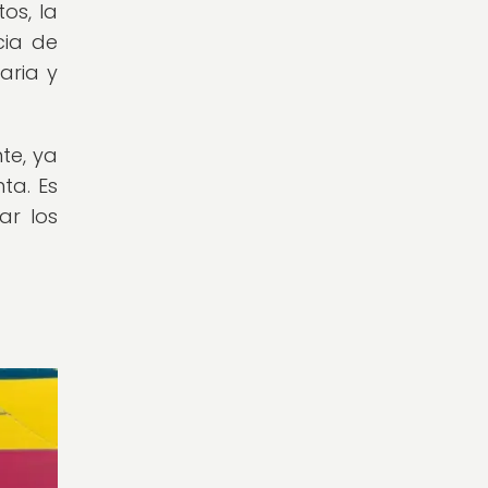
os, la
cia de
aria y
te, ya
ta. Es
ar los