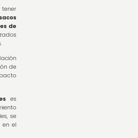
 tener
 sacos
ses de
izados
.
dación
ión de
mpacto
es
es
miento
es, se
 en el