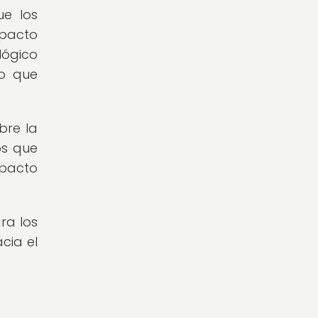
ue los
mpacto
lógico
po que
bre la
os que
mpacto
ra los
cia el