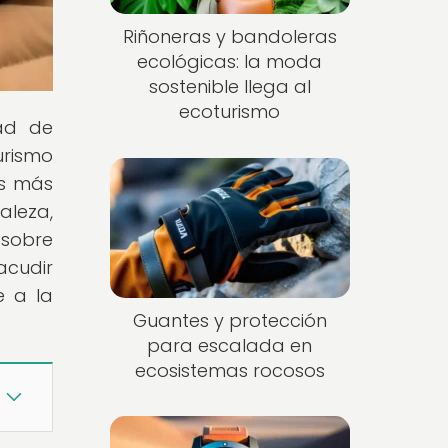
Riñoneras y bandoleras
ecológicas: la moda
sostenible llega al
ecoturismo
dad de
rismo
as más
aleza,
 sobre
acudir
e a la
Guantes y protección
para escalada en
ecosistemas rocosos