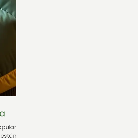
ra
pular
 están